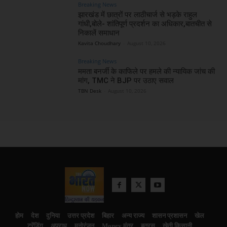
Breaking News
झारखंड में छात्रों पर लाठीचार्ज से भड़के राहुल
गांधी,बोले- शांतिपूर्ण प्रदर्शन का अधिकार,बातचीत से
निकालें समाधान
Kavita Choudhary
-
August 10, 2026
Breaking News
ममता बनर्जी के काफिले पर हमले की न्यायिक जांच की
मांग, TMC ने BJP पर उठाए सवाल
TBN Desk
-
August 10, 2026
होम
देश
दुनिया
उत्तर प्रदेश
बिहार
अन्य राज्य
शासन प्रशासन
खेल
ट्रेंडिंग
अपराध
मनोरंजन
Money मंत्र
बतरस
खेती किसानी