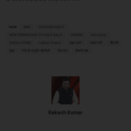
TAGS
BMC
DASAHRA RALLY
NON PERMISSION TO HOLD RALLY
SHINDE
shiv sena
SHIVAJI PARK
Udhav Thakre
उद्धव ठाकरे
दशहरा रैली
बीेएमसी
मुंबई
रैली की अनुमति नहीं मिली
शिव सेना
शिवाजी पार्क
Rakesh Kumar