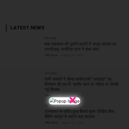
Facebook
X
WhatsApp
Linked
LATEST NEWS
मध्य प्रदेश
बाबा महाकाल की दूसरी सवारी में उमड़ा आस्था का
जनसैलाब, भगोरिया नृत्य ने बांधा समां
TBN Desk
-
August 10, 2026
मध्य प्रदेश
रूमी जाफरी ने किया बायोग्राफी ’’अखाड़ा’’ का
विमोचन डी.एस.पी. सलीम खान के जीवन पर लिखी
गई किताब
×
TBN Desk
-
August 10, 2026
देश
राज्यसभा से पारित हुआ बैंकर्स बुक्स एविडेंस बिल,
बैंकिंग कानून में आएगा बड़ा बदलाव
TBN Desk
-
August 10, 2026