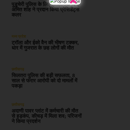
पुडुचेरी पुलिस के लिए ऐतिहासिक दिन,
अमित शाह ने प्रदान किया प्रेसिडेंट्स
कलर
मध्य प्रदेश
ट्रॉला और ईको वैन की भीषण टक्कर,
धार में गुजरात के छह लोगों की मौत
छत्तीसगढ़
सिलतरा पुलिस की बड़ी सफलता, 8
साल से फरार आरोपी को दो मामलों में
पकड़ा
छत्तीसगढ़
अदाणी पावर प्लांट में कर्मचारी की मौत
से हड़कंप, कीचड़ में मिला शव; परिजनों
ने किया प्रदर्शन