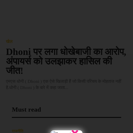
खेल
Dhoni पर लगा धोखेबाजी का आरोप,
अंपायर्स को उलझाकर हासिल की
जीत!
एमएस धोनी ( Dhoni ) एक ऐसे खिलाड़ी हैं जो किसी परिचय के मोहताज नहीं
है.धोनी ( Dhoni ) के बारे में कहा जाता...
Must read
×
राजनीति