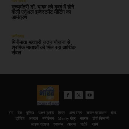
मध्य प्रदेश
मुख्यमंत्री डॉ. यादव को दुबई में होने
वाली एनुअल इन्वेस्टमेंट मीटिंग का
आमंत्रण
छत्तीसगढ़
मिनीमाता महतारी जतन योजना से
श्रमिक माताओं को मिल रहा आर्थिक
संबल
होम
देश
दुनिया
उत्तर प्रदेश
बिहार
अन्य राज्य
शासन प्रशासन
खेल
ट्रेंडिंग
अपराध
मनोरंजन
Money मंत्र
बतरस
खेती किसानी
लाइफ स्टाइल
स्वास्थ्य
आस्था
चटोरे
ब्लॉग