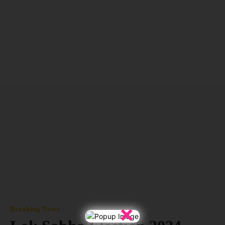
×
Breaking News