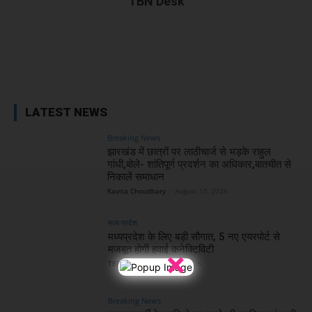
TBN Desk
Facebook
X
WhatsApp
Linked
LATEST NEWS
Breaking News
झारखंड में छात्रों पर लाठीचार्ज से भड़के राहुल
गांधी,बोले- शांतिपूर्ण प्रदर्शन का अधिकार,बातचीत से
निकालें समाधान
Kavita Choudhary
-
August 10, 2026
मध्य प्रदेश
मध्यप्रदेश के लिए बड़ी सौगात, 5 नए एयरपोर्ट से
मजबूत होगी हवाई कनेक्टिविटी
×
TBN Desk
-
August 10, 2026
Breaking News