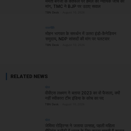
ममता बनर्जी के काफिले पर हमले की न्यायिक जांच की
मांग, TMC ने BJP पर उठाए सवाल
TBN Desk
-
August 10, 2026
राजनीति
मोहन भागवत के समर्थन में उतरा इंडो-कैनेडियन
समुदाय, NDP सांसदों की मांग पर पलटवार
TBN Desk
-
August 10, 2026
RELATED NEWS
खेल
वीवीएस लक्ष्मण ने बताया 2023 का वो फैसला, क्यों
नहीं स्वीकारा टीम इंडिया के कोच का पद
TBN Desk
-
August 10, 2026
खेल
जेमिमा रोड्रिग्स ने जताया उत्साह, पहली महिला
चैंपियंस ट्रॉफी में भारत के लिए करना चाहती हैं कमाल