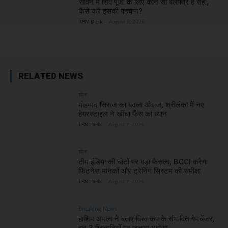
सावन में शिव पूजा के लिए कौन सा बेलपत्र है सही,
कैसे करें इसकी पहचान?
TBN Desk
-
August 8, 2026
RELATED NEWS
खेल
मोहम्मद सिराज का बदला अंदाज, श्रीलंका में नए
हेयरस्टाइल ने खींचा फैंस का ध्यान
TBN Desk
-
August 7, 2026
खेल
टीम इंडिया की चोटों पर बड़ा फैसला, BCCI करेगा
फिटनेस मानकों और ट्रेनिंग सिस्टम की समीक्षा
TBN Desk
-
August 7, 2026
Breaking News
हाशिम अमला ने बताए विश्व कप के संभावित गेमचेंजर,
इन 3 खिलाड़ियों पर जताया भरोसा