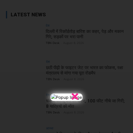
LATEST NEWS
देश
दिल्ली में रिकॉर्डतोड़ बारिश का कहर, पेड़ और मकान
गिरे; सड़कों पर भरा पानी
TBN Desk
-
August 8, 2026
देश
छठी पीढ़ी के फाइटर जेट पर भारत का फोकस, रक्षा
मंत्रालय से मांगा गया पूरा रोडमैप
TBN Desk
-
August 8, 2026
×
देश
चंबा में बेकाबू बस का कहर, 100 फीट नीचे जा गिरी;
8 यात्रियों की मौत
TBN Desk
-
August 8, 2026
आस्था