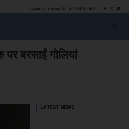
About Us
Contact Us
DPR NEWS RSS
किसानी
लाइफ स्टाइल
स्वास्थ्य
आस्था
चटोरे
ब्लॉग
अन्य
क पर बरसाईं गोलियां
book
X
WhatsApp
Linkedin
LATEST NEWS