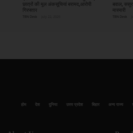
छात्रों की मूल अंकसूचियां बरामद,आरोपी
बवाल, ससुरा
गिरफ्तार
मारमारी
TBN Desk
-
July 22, 2026
TBN Desk
-
J
होम
देश
दुनिया
उत्तर प्रदेश
बिहार
अन्य राज्य