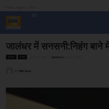
Friday, August 7, 2026
होम
देश
दुनिया
उत्तर प्रदेश
बिहार
अन्य राज्य
शा
जालंधर में सनसनी:निहंग बाने 
June 17, 2026
Updated:
June 17, 2026
अपराध
पंजाब
By
TBN Desk