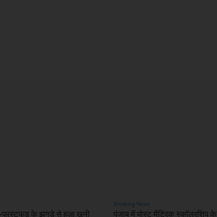
X
WhatsApp
Linkedin
Breaking News
टी-फास्टफूड के झगड़े से हुआ खूनी
पंजाब में पोस्ट मैट्रिक स्कॉलरशिप 