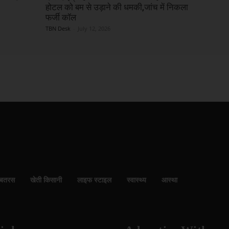
होटल को बम से उड़ाने की धमकी,जांच में निकला
फर्जी कॉल
TBN Desk
-
July 12, 2026
बतरस
खेती किसानी
लाइफ स्टाइल
स्वास्थ्य
आस्था