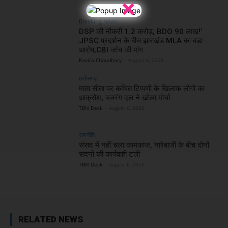
×
Breaking News
DSP की नौकरी 1.2 करोड़, BDO 90 लाख!’
JPSC प्रदर्शन के बीच झारखंड MLA का बड़ा
आरोप,CBI जांच की मांग
Kavita Choudhary
-
August 6, 2026
छत्तीसगढ़
माता सीता पर कथित टिप्पणी के खिलाफ लोगों का
आक्रोश, बजरंग दल ने खोला मोर्चा
TBN Desk
-
August 6, 2026
राजनीति
संसद में नहीं चला कामकाज, नारेबाजी के बीच दोनों
सदनों की कार्यवाही टली
TBN Desk
-
August 6, 2026
RELATED NEWS