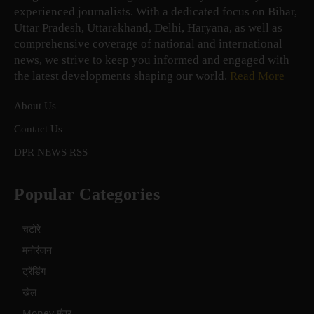
experienced journalists. With a dedicated focus on Bihar,
Uttar Pradesh, Uttarakhand, Delhi, Haryana, as well as
comprehensive coverage of national and international
news, we strive to keep you informed and engaged with
the latest developments shaping our world.
Read More
About Us
Contact Us
DPR NEWS RSS
Popular Categories
चटोरे
मनोरंजन
ट्रेंडिंग
खेल
Money मंत्र