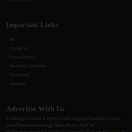
Important Links
होम
Contac Us
Privacy Policy
Terms & Condition
Disclaimer
Sitemap
Advertise With Us
Looking to reach a diverse and engaged audience with
your brand or message then please mail on
thebharatnowmedia @gmail.com and click on this
link
to