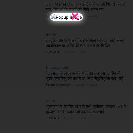
उत्तराखंड कांग्रेस की नई टीम तैयार,40% से ज्यादा
युवा; नेताओं के बच्चों को मिले अहम पद
×
Kavita Choudhary
-
August 10, 2026
मनोरंजन
तब्बू के नाम और छवि के इस्तेमाल पर हाई कोर्ट सख्त,
आपत्तिजनक कंटेंट डिलीट करने के निर्देश
TBN Desk
-
August 10, 2026
Uncategorized
‘5 लाख ले लो, बस मेरे भाई को बचा लो…’, गंगा में
डूबते कांवड़िए को बचाने के लिए गिड़गिड़ाता रहा भाई
Kavita Choudhary
-
August 10, 2026
हरियाणा
गुरुग्राम में बेसमेंट खोदाई बनी मुसीबत, सेक्टर-51 में
हालात बिगड़े; प्लॉट मालिक पर कार्रवाई
TBN Desk
-
August 10, 2026