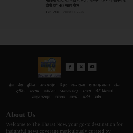
मोहाली कोर्ट का बड़ा फैसला, बच्चियों के यौन शोषण के
दोषी को 40 साल जेल
TBN Desk
-
August 8, 2026
होम
देश
दुनिया
उत्तर प्रदेश
बिहार
अन्य राज्य
शासन प्रशासन
खेल
ट्रेंडिंग
अपराध
मनोरंजन
Money मंत्र
बतरस
खेती किसानी
लाइफ स्टाइल
स्वास्थ्य
आस्था
चटोरे
ब्लॉग
About Us
Welcome to The Bharat Now, your go-to destination for
insightful news coverage meticulously curated by