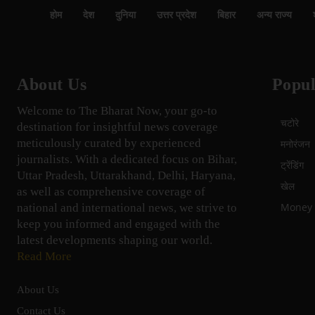
होम
देश
दुनिया
उत्तर प्रदेश
बिहार
अन्य राज्य
About Us
Popul
Welcome to The Bharat Now, your go-to
चटोरे
destination for insightful news coverage
meticulously curated by experienced
मनोरंजन
journalists. With a dedicated focus on Bihar,
ट्रेंडिंग
Uttar Pradesh, Uttarakhand, Delhi, Haryana,
खेल
as well as comprehensive coverage of
Money म
national and international news, we strive to
keep you informed and engaged with the
latest developments shaping our world.
Read More
About Us
Contact Us