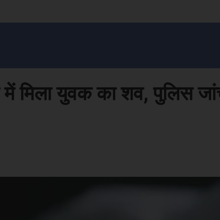
सन प्रशासन
खेल
ट्रेंडिंग
अपराध
मनोरंजन
MONEY मंत्र
बतरस
खेती 
में मिला युवक का शव, पुलिस जांच
Face
Share