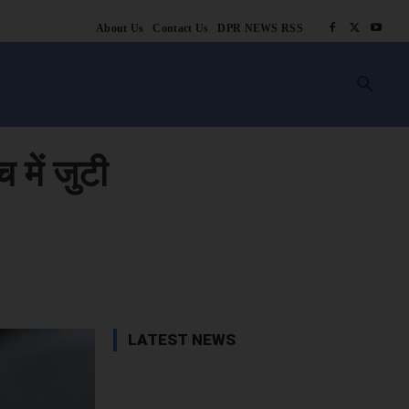
About Us
Contact Us
DPR NEWS RSS
किसानी
लाइफ स्टाइल
स्वास्थ्य
आस्था
चटोरे
ब्लॉग
अन्य
 में जुटी
book
X
WhatsApp
Linkedin
LATEST NEWS