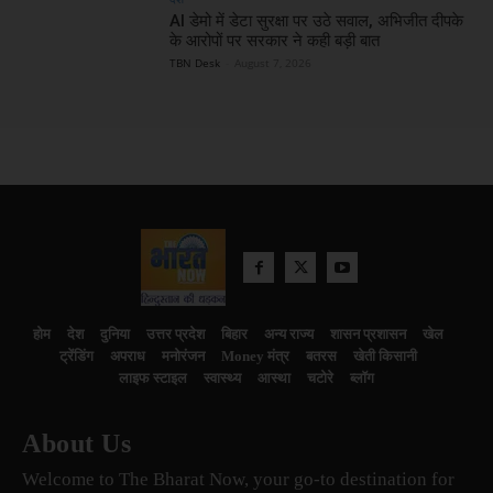
AI डेमो में डेटा सुरक्षा पर उठे सवाल, अभिजीत दीपके
के आरोपों पर सरकार ने कही बड़ी बात
TBN Desk
-
August 7, 2026
होम
देश
दुनिया
उत्तर प्रदेश
बिहार
अन्य राज्य
शासन प्रशासन
खेल
ट्रेंडिंग
अपराध
मनोरंजन
Money मंत्र
बतरस
खेती किसानी
लाइफ स्टाइल
स्वास्थ्य
आस्था
चटोरे
ब्लॉग
About Us
Welcome to The Bharat Now, your go-to destination for