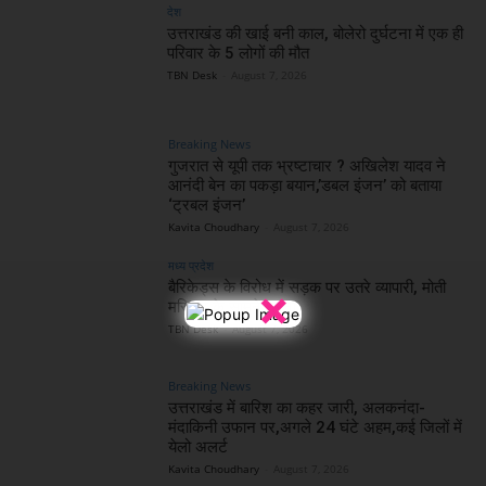
देश
उत्तराखंड की खाई बनी काल, बोलेरो दुर्घटना में एक ही
परिवार के 5 लोगों की मौत
TBN Desk
-
August 7, 2026
Breaking News
गुजरात से यूपी तक भ्रष्टाचार ? अखिलेश यादव ने
आनंदी बेन का पकड़ा बयान,’डबल इंजन’ को बताया
‘ट्रबल इंजन’
Kavita Choudhary
-
August 7, 2026
मध्य प्रदेश
बैरिकेड्स के विरोध में सड़क पर उतरे व्यापारी, मोती
×
मस्जिद के सामने धरना
TBN Desk
-
August 7, 2026
Breaking News
उत्तराखंड में बारिश का कहर जारी, अलकनंदा-
मंदाकिनी उफान पर,अगले 24 घंटे अहम,कई जिलों में
येलो अलर्ट
Kavita Choudhary
-
August 7, 2026