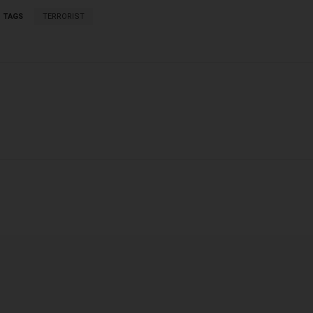
TAGS
TERRORIST
X
WhatsApp
Linkedin