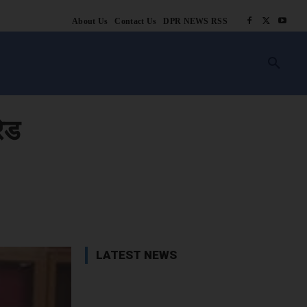
About Us
Contact Us
DPR NEWS RSS
किसानी
लाइफ स्टाइल
स्वास्थ्य
आस्था
चटोरे
ब्लॉग
अन्य
ेड
book
X
WhatsApp
Linkedin
LATEST NEWS