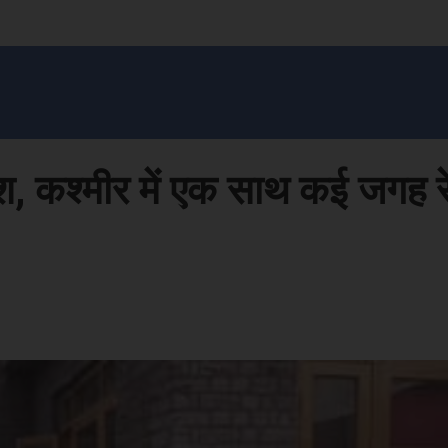
सन प्रशासन
खेल
ट्रेंडिंग
अपराध
मनोरंजन
MONEY मंत्र
बतरस
खेती 
श, कश्मीर में एक साथ कई जगह र
Face
Share