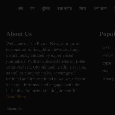
होम
देश
दुनिया
उत्तर प्रदेश
बिहार
अन्य राज्य
About Us
Popul
Welcome to The Bharat Now, your go-to
चटोरे
destination for insightful news coverage
meticulously curated by experienced
मनोरंजन
journalists. With a dedicated focus on Bihar,
ट्रेंडिंग
Uttar Pradesh, Uttarakhand, Delhi, Haryana,
खेल
as well as comprehensive coverage of
Money म
national and international news, we strive to
keep you informed and engaged with the
latest developments shaping our world.
Read More
About Us