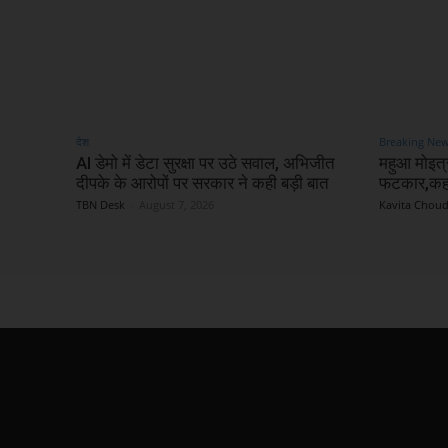
देश
Breaking Ne
AI डेमो में डेटा सुरक्षा पर उठे सवाल, अभिजीत
महुआ मोइत्र
दीपके के आरोपों पर सरकार ने कही बड़ी बात
फटकार,कहा-
TBN Desk
-
August 7, 2026
Kavita Chou