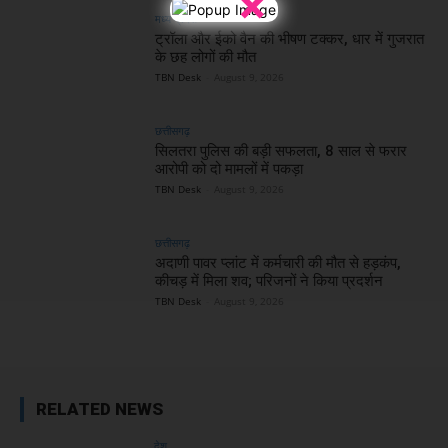
×
मध्य प्रदेश
ट्रॉला और ईको वैन की भीषण टक्कर, धार में गुजरात
के छह लोगों की मौत
TBN Desk
-
August 9, 2026
छत्तीसगढ़
सिलतरा पुलिस की बड़ी सफलता, 8 साल से फरार
आरोपी को दो मामलों में पकड़ा
TBN Desk
-
August 9, 2026
छत्तीसगढ़
अदाणी पावर प्लांट में कर्मचारी की मौत से हड़कंप,
कीचड़ में मिला शव; परिजनों ने किया प्रदर्शन
TBN Desk
-
August 9, 2026
RELATED NEWS
देश