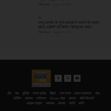
TBN Desk
-
August 10, 2026
देश
जम्मू-कश्मीर के दुर्गम इलाकों में जवानों की ताकत
बढ़ेगी, CRPF को मिलेगा ‘हिमसुरक्षा’ कवच
TBN Desk
-
August 10, 2026
होम
देश
दुनिया
उत्तर प्रदेश
बिहार
अन्य राज्य
शासन प्रशासन
खेल
ट्रेंडिंग
अपराध
मनोरंजन
Money मंत्र
बतरस
खेती किसानी
लाइफ स्टाइल
स्वास्थ्य
आस्था
चटोरे
ब्लॉग