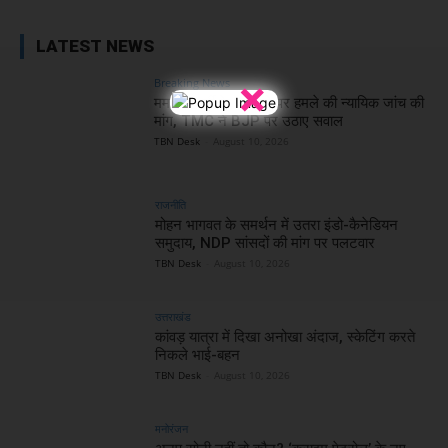
LATEST NEWS
×
Breaking News
ममता बनर्जी के काफिले पर हमले की न्यायिक जांच की
मांग, TMC ने BJP पर उठाए सवाल
TBN Desk
-
August 10, 2026
राजनीति
मोहन भागवत के समर्थन में उतरा इंडो-कैनेडियन
समुदाय, NDP सांसदों की मांग पर पलटवार
TBN Desk
-
August 10, 2026
उत्तराखंड
कांवड़ यात्रा में दिखा अनोखा अंदाज, स्केटिंग करते
निकले भाई-बहन
TBN Desk
-
August 10, 2026
मनोरंजन