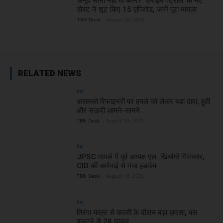
अनूप सोनी नहीं तो कौन? ‘क्राइम पेट्रोल’ के नए
होस्ट ने शूट किए 15 एपिसोड, जानें पूरा मामला
TBN Desk
-
August 10, 2026
RELATED NEWS
देश
अरामको रिफाइनरी पर हमले को लेकर बड़ा दावा, हूती
और सऊदी आमने-सामने
TBN Desk
-
August 10, 2026
देश
JPSC मामले में पूर्व अध्यक्ष एल. खियांग्ते गिरफ्तार,
CID की कार्रवाई से मचा हड़कंप
TBN Desk
-
August 10, 2026
देश
तिरंगा यात्रा से वापसी के दौरान बड़ा हादसा, बस
पलटने से 28 घायल