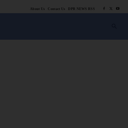
About Us
Contact Us
DPR NEWS RSS
किसानी
लाइफ स्टाइल
स्वास्थ्य
आस्था
चटोरे
ब्लॉग
अन्य