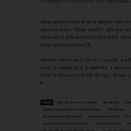
वहीँ बात पाकिस्तानी नौसेना की करें तो पाकिस्तानी नौसेना क
उद्देश्य नेवल वॉरफेयर, मैरीटाइम सिक्योरिटी, तटीय सुरक्षा 
एक्टिव जवान हैं. इसके अलावा 5000 रिजर्व फोर्स है. पाकिस
जिसका मुख्यालय इस्लामाबाद में है.
पाकिस्तानी नौसेना के पास 10 फ्रिगेट, 2 डेस्ट्रॉयर्स, 6 
क्राफ्ट, 54 हाईस्पीड बोट्स, 6 ऑक्सीलरीज, 3 माइन काउंटर
मिलकर भी पकिस्तान भारत से कही नहीं अड़ता। तो सवाल ये ह
है.
TAGS
aircraft carrier ins vikrant
iac vikrant
indi
indian navy aircraft carrier ins vikrant
INS vikrant
ins vikrant aircraft carrier
ins vikrant in action
ins
ins vikrant new aircraft carrier
ins vikrant news
in
ins vikrant vs china aircraft carrier
ins vikrant weapon