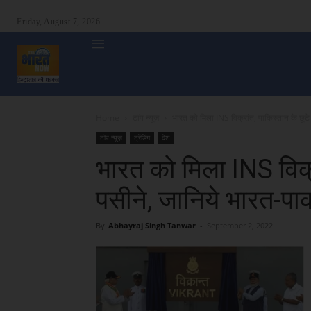
Friday, August 7, 2026
होम
देश
दुनिया
उत्तर प्रदेश
बिहार
अन्य राज्य
शा
Home
टॉप न्यूज़
भारत को मिला INS विक्रांत, पाकिस्तान के छूटे 
टॉप न्यूज़
ट्रेंडिंग
देश
भारत को मिला INS विक्र
पसीने, जानिये भारत-पा
By
Abhayraj Singh Tanwar
-
September 2, 2022