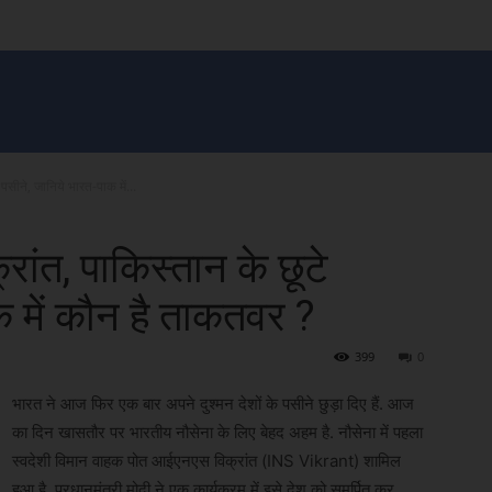
सन प्रशासन
खेल
ट्रेंडिंग
अपराध
मनोरंजन
MONEY मंत्र
बतरस
खेती 
पसीने, जानिये भारत-पाक में...
ांत, पाकिस्तान के छूटे
क में कौन है ताकतवर ?
399
0
भारत ने आज फिर एक बार अपने दुश्मन देशों के पसीने छुड़ा दिए हैं. आज
का दिन खासतौर पर भारतीय नौसेना के लिए बेहद अहम है. नौसेना में पहला
स्वदेशी विमान वाहक पोत आईएनएस विक्रांत (INS Vikrant) शामिल
हुआ है. प्रधानमंत्री मोदी ने एक कार्यक्रम में इसे देश को समर्पित कर