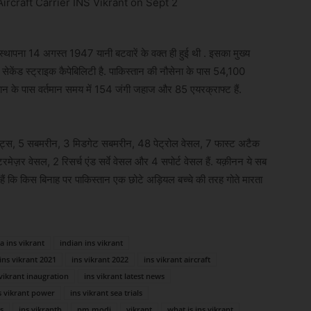
ी स्थापना 14 अगस्त 1947 यानी बटवारें के वक्त ही हुई थी . इसका मुख्य
और सेकेंड स्ट्राइक कैपेबिलिटी है. पाकिस्तान की नौसेना के पास 54,100
्तान के पास वर्तमान समय में 154 जंगी जहाज और 85 एयरक्राफ्ट हैं.
कॉर्वेट्स, 5 सबमरीन, 3 मिडगेट सबमरीन, 48 पेट्रोल वेसल, 7 फास्ट अटैक
मेज़र वेसल, 2 रिसर्च एंड सर्वे वेसल और 4 सपोर्ट वेसल हैं. यक़ीनन ये सब
ैं कि किस बिनाह पर पाकिस्तान एक छोटे अड़ियल बच्चे की तरह गोते मारता
a ins vikrant
indian ins vikrant
ins vikrant 2021
ins vikrant 2022
ins vikrant aircraft
 vikrant inaugration
ins vikrant latest news
s vikrant power
ins vikrant sea trials
s
ins vikranth
pm modi
vikrant
what is ins vikrant