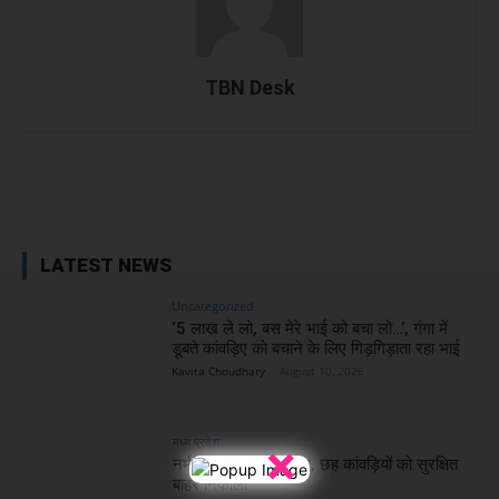
TBN Desk
Facebook
X
WhatsApp
Linked
LATEST NEWS
Uncategorized
‘5 लाख ले लो, बस मेरे भाई को बचा लो…’, गंगा में
डूबते कांवड़िए को बचाने के लिए गिड़गिड़ाता रहा भाई
Kavita Choudhary
-
August 10, 2026
×
मध्य प्रदेश
नर्मदा में बड़ा हादसा टला, छह कांवड़ियों को सुरक्षित
बाहर निकाला