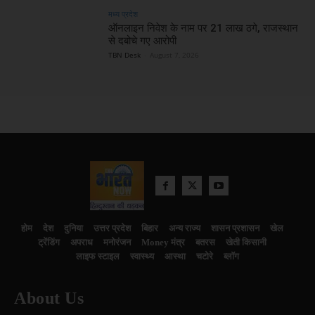
मध्य प्रदेश
ऑनलाइन निवेश के नाम पर 21 लाख ठगे, राजस्थान
से दबोचे गए आरोपी
TBN Desk
-
August 7, 2026
होम
देश
दुनिया
उत्तर प्रदेश
बिहार
अन्य राज्य
शासन प्रशासन
खेल
ट्रेंडिंग
अपराध
मनोरंजन
Money मंत्र
बतरस
खेती किसानी
लाइफ स्टाइल
स्वास्थ्य
आस्था
चटोरे
ब्लॉग
About Us