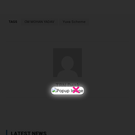
TAGS
CM MOHAN YADAV
Yuva Scheme
×
TBN Desk
Facebook
X
WhatsApp
Linked
LATEST NEWS