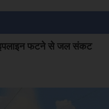
सन प्रशासन
खेल
ट्रेंडिंग
अपराध
मनोरंजन
MONEY मंत्र
बतरस
खेती 
 पाइपलाइन फटने से जल संकट
Face
Share