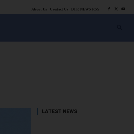
About Us
Contact Us
DPR NEWS RSS
किसानी
लाइफ स्टाइल
स्वास्थ्य
आस्था
चटोरे
ब्लॉग
अन्य
book
X
WhatsApp
Linkedin
LATEST NEWS