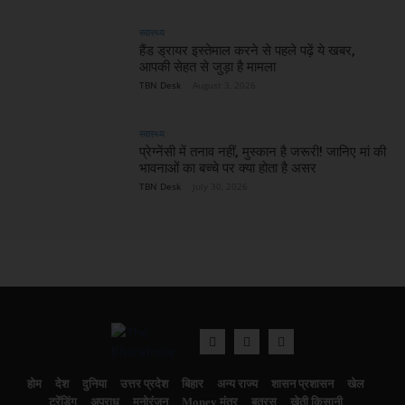
स्वास्थ्य
हैंड ड्रायर इस्तेमाल करने से पहले पढ़ें ये खबर,
आपकी सेहत से जुड़ा है मामला
TBN Desk
-
August 3, 2026
स्वास्थ्य
प्रेग्नेंसी में तनाव नहीं, मुस्कान है जरूरी! जानिए मां की
भावनाओं का बच्चे पर क्या होता है असर
TBN Desk
-
July 30, 2026
होम
देश
दुनिया
उत्तर प्रदेश
बिहार
अन्य राज्य
शासन प्रशासन
खेल
ट्रेंडिंग
अपराध
मनोरंजन
Money मंत्र
बतरस
खेती किसानी