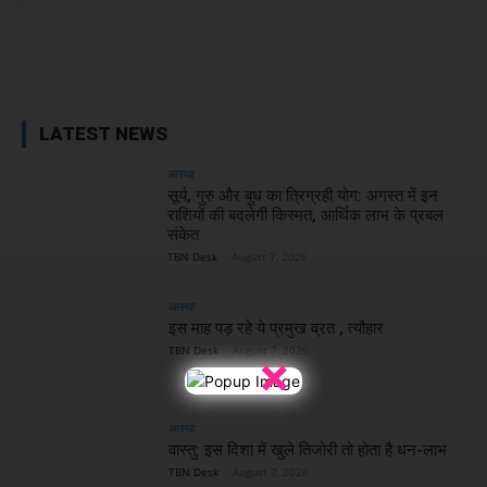
Facebook
X
WhatsApp
Linkedin
LATEST NEWS
आस्था
सूर्य, गुरु और बुध का त्रिग्रही योग: अगस्त में इन
राशियों की बदलेगी किस्मत, आर्थिक लाभ के प्रबल
संकेत
TBN Desk
-
August 7, 2026
आस्था
इस माह पड़ रहे ये प्रमुख व्रत , त्यौहार
TBN Desk
-
August 7, 2026
×
आस्था
वास्तु: इस दिशा में खुले तिजोरी तो होता है धन-लाभ
TBN Desk
-
August 7, 2026