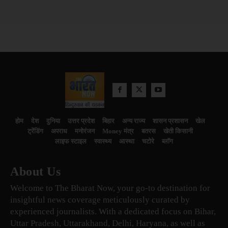
होम
देश
दुनिया
उत्तर प्रदेश
बिहार
अन्य राज्य
शासन प्रशासन
खेल
ट्रेंडिंग
अपराध
मनोरंजन
Money मंत्र
बतरस
खेती किसानी
लाइफ स्टाइल
स्वास्थ्य
आस्था
चटोरे
ब्लॉग
About Us
Welcome to The Bharat Now, your go-to destination for
insightful news coverage meticulously curated by
experienced journalists. With a dedicated focus on Bihar,
Uttar Pradesh, Uttarakhand, Delhi, Haryana, as well as