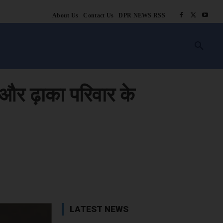
About Us
Contact Us
DPR NEWS RSS
किसानी
लाइफ स्टाइल
स्वास्थ्य
आस्था
चटोरे
ब्लॉग
अन्य
 और ढ़ाका परिवार के
book
X
WhatsApp
Linkedin
LATEST NEWS