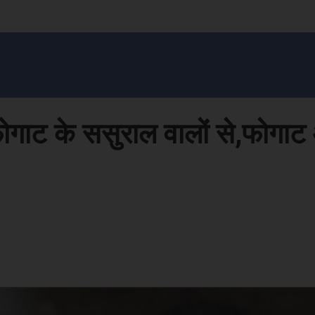
सन प्रशासन
खेल
ट्रेंडिंग
अपराध
मनोरंजन
MONEY मंत्र
बतरस
खेती 
ोगाट के ससुराल वालों से,फोगाट
Face
Share