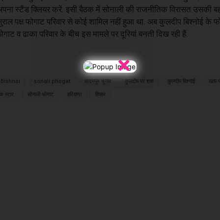
पना स्टैंड क्लियर करें. इसी बैठक में सोनाली की राजनीतिक विरासत उसकी 
ुराल पक्ष फोगाट परिवार से कोई शामिल नहीं हुआ था. अब कुलदीप बिश्नोई के फ
ोगाट व ढाका परिवार के बीच इस मामले पर दूरियां बनती दिख रही हैं.
×
Bishnoi
sonali phogat
आदमपुर चुनाव
कुलदीप पर शक
कुलदीप बिश्नोई
खाप प
क स्टार
सोनाली फोगाट
हरियाणा
हिसार
X
WhatsApp
Linkedin