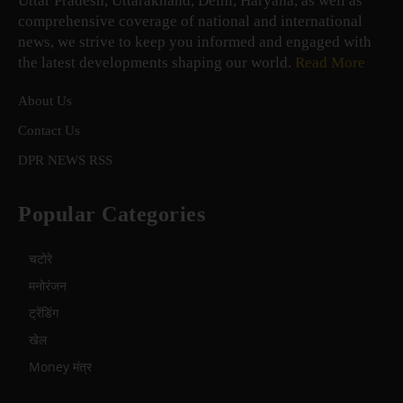
Uttar Pradesh, Uttarakhand, Delhi, Haryana, as well as
comprehensive coverage of national and international
news, we strive to keep you informed and engaged with
the latest developments shaping our world.
Read More
About Us
Contact Us
DPR NEWS RSS
Popular Categories
चटोरे
मनोरंजन
ट्रेंडिंग
खेल
Money मंत्र