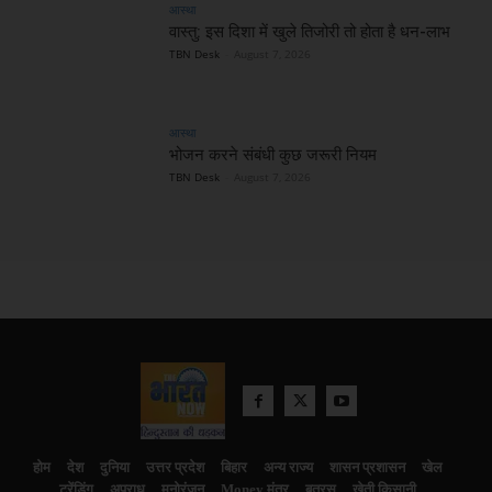
आस्था
वास्तु: इस दिशा में खुले तिजोरी तो होता है धन-लाभ
TBN Desk
-
August 7, 2026
आस्था
भोजन करने संबंधी कुछ जरूरी नियम
TBN Desk
-
August 7, 2026
होम
देश
दुनिया
उत्तर प्रदेश
बिहार
अन्य राज्य
शासन प्रशासन
खेल
ट्रेंडिंग
अपराध
मनोरंजन
Money मंत्र
बतरस
खेती किसानी