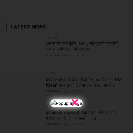
Facebook
X
WhatsApp
Linked
LATEST NEWS
मध्य प्रदेश
अब स्मार्ट होगा इंदौर ISBT, नई एजेंसी संभालेगी
संचालन और बदलेगी व्यवस्था
TBN Desk
-
August 6, 2026
राजनीति
कैबिनेट बैठक में किसानों के लिए बड़ा फैसला, PM
Kisan योजना को मिलेगा भारी बजट समर्थन
TBN Desk
-
August 6, 2026
×
खेल
फुटबॉल के बादशाह की नेक पहल, स्पेन में आग
प्रभावित परिवारों को मिलेगी राहत
TBN Desk
-
August 6, 2026