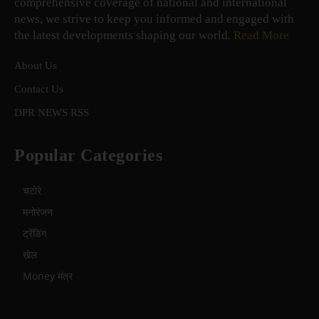
comprehensive coverage of national and international
news, we strive to keep you informed and engaged with
the latest developments shaping our world.
Read More
About Us
Contact Us
DPR NEWS RSS
Popular Categories
चटोरे
मनोरंजन
ट्रेंडिंग
खेल
Money मंत्र