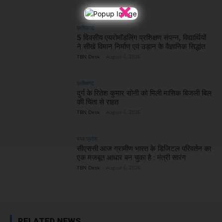
×
छत्तीसगढ़
5 दिवसीय एयरोमॉडलिंग प्रशिक्षण संपन्न, विद्यार्थियों
ने सीखे विमान निर्माण एवं उड़ान के वैज्ञानिक सिद्धांत
TBN Desk
-
August 6, 2026
छत्तीसगढ़
दुर्ग के रितेश कुमार सोनी को मिली मासिक बिजली बिल
की चिंता से राहत
TBN Desk
-
August 6, 2026
मध्य प्रदेश
सीएससी आज ग्रामीण भारत के डिजिटल परिवर्तन का
एक मजबूत आधार बन चुका है : मंत्री सारंग
TBN Desk
-
August 6, 2026
RELATED NEWS