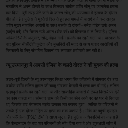
द्वारका के बिंदापुर इलाके में हंसी-मजाक के दौरान पिता को गाली देने से भड़के एक
नाबालिग ने अपने दोस्तों के साथ मिलकर चौबीस वर्षीय सोनू पर जानलेवा हमला
कर दिया। बुरी तरह पीटे जाने के कारण सोनू की अस्पताल में इलाज के दौरान
मौत हो गई। पुलिस ने मुस्तैदी दिखाते हुए इस मामले में धाराएं दर्ज कर सत्रह
वर्षीय मुख्य नाबालिग आरोपी के साथ उसके दो दोस्तों—नमेश पांडेय उर्फ अमन
(बाईस वर्ष) और चिराग उर्फ अमन (बीस वर्ष) को हिरासत में ले लिया है। पुलिस
अधिकारियों के अनुसार, सोनू मोहन गार्डन इलाके का रहने वाला था। वारदात के
बाद पुलिस सीसीटीवी फुटेज और मुखबिरों की मदद से अन्य फरार आरोपियों की
गिरफ्तारी के लिए संभावित ठिकानों पर लगातार छापेमारी कर रही है।
न्यू उस्मानपुर में आपसी रंजिश के चलते दोस्त ने की युवक की हत्या
उत्तर-पूर्वी दिल्ली के न्यू उस्मानपुर स्थित भगत सिंह कॉलोनी में सोमवार देर रात
छब्बीस वर्षीय ललित कुमार की चाकू गोदकर बेरहमी से हत्या कर दी गई। ललित
ब्रह्मपुरी इलाके का रहने वाला था और साप्ताहिक बाजारों में टेबल किराये पर देने
का काम करता था। सोमवार शाम को किसी का फोन आने पर वह घर से निकला
था, जिसके बाद मंगलवार तड़के उसका शव बरामद हुआ। ललित के परिजनों ने
उसके ही एक दोस्त मोहित पर हत्या का शक जताया है। मौके पर पहुंची क्राइम
और फॉरेंसिक (FSL) टीमों ने साक्ष्य जुटाए हैं। पुलिस अधिकारियों का कहना है
कि पोस्टमार्टम के बाद शव परिजनों को सौंप दिया गया है और शुरुआती जांच में