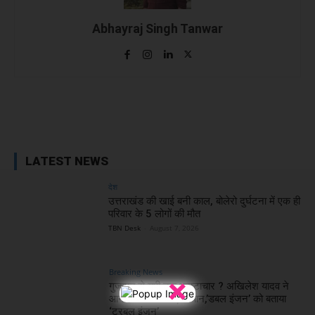
Abhayraj Singh Tanwar
Facebook
X
WhatsApp
Linked
LATEST NEWS
देश
उत्तराखंड की खाई बनी काल, बोलेरो दुर्घटना में एक ही
परिवार के 5 लोगों की मौत
TBN Desk
-
August 7, 2026
Breaking News
×
गुजरात से यूपी तक भ्रष्टाचार ? अखिलेश यादव ने
आनंदी बेन का पकड़ा बयान,’डबल इंजन’ को बताया
‘ट्रबल इंजन’