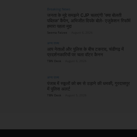
Breaking News
जनता के मुद्दे समझने CJP चलाएंगी ‘क्या बोलती
पब्लिक’ कैंपेन, अभिजीत दिपके बोले- एजुकेशन रिफॉर्म
हमारा पहला मुद्दा
Seema Faizee
-
August 6, 2026
अन्य राज्य
आप नेताओं और पुलिस के बीच टकराव, चंडीगढ़ में
प्रदर्शनकारियों पर चला वॉटर कैनन
TBN Desk
-
August 6, 2026
अन्य राज्य
पंजाब में स्कूलों को बम से उड़ाने की धमकी, गुरदासपुर
में पुलिस अलर्ट
TBN Desk
-
August 5, 2026