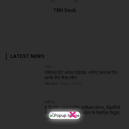
TBN Desk
Facebook
X
WhatsApp
Linked
LATEST NEWS
आस्था
राशिफल 07 अगस्त 2026: जानिए आज का दिन
आपके लिए कैसा रहेगा
TBN Desk
-
August 7, 2026
छत्तीसगढ़
5 दिवसीय एयरोमॉडलिंग प्रशिक्षण संपन्न, विद्यार्थियों
×
ने सीखे विमान निर्माण एवं उड़ान के वैज्ञानिक सिद्धांत
TBN Desk
-
August 6, 2026