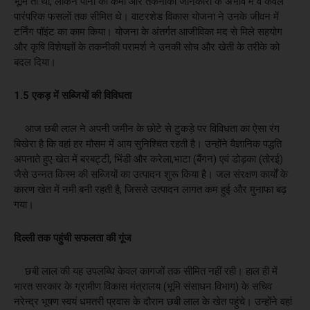
भूमि तो थी, लेकिन पानी की कमी और तकनीकी जानकारी के अभाव में वे केवल
पारंपरिक फसलों तक सीमित थे। वाटरशेड विकास योजना ने उनके जीवन में
टर्निंग पॉइंट का काम किया। योजना के अंतर्गत आजीविका मद से मिले सहयोग
और कृषि विशेषज्ञों के तकनीकी परामर्श ने उनकी सोच और खेती के तरीके को
बदल दिया।
​1.5 एकड़ में सब्जियों की विविधता
​आज छबी लाल ने अपनी जमीन के छोटे से टुकड़े पर विविधता का ऐसा रंग
बिखेरा है कि वहां हर मौसम में आय सुनिश्चित रहती है। उन्होंने वैज्ञानिक पद्धति
अपनाते हुए खेत में ​बरबट्टी, भिंडी और करेला,​भाटा (बैंगन) एवं डोड़का (तोरई)
जैसे उन्नत किस्म की सब्जियों का उत्पादन शुरू किया है। जल संरक्षण कार्यों के
कारण खेत में नमी बनी रहती है, जिससे उत्पादन लागत कम हुई और मुनाफा बढ़
गया।
​दिल्ली तक पहुंची सफलता की गूंज
​छबी लाल की यह उपलब्धि केवल कागजों तक सीमित नहीं रही। हाल ही में
भारत सरकार के ग्रामीण विकास मंत्रालय (भूमि संसाधन विभाग) के सचिव
नरेन्द्र भूषण स्वयं धमतरी प्रवास के दौरान छबी लाल के खेत पहुंचे। उन्होंने वहां