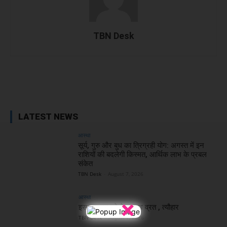
TBN Desk
Facebook
X
WhatsApp
Linked
LATEST NEWS
आस्था
सूर्य, गुरु और बुध का त्रिग्रही योग: अगस्त में इन
राशियों की बदलेगी किस्मत, आर्थिक लाभ के प्रबल
संकेत
TBN Desk
-
August 7, 2026
आस्था
×
इस माह पड़ रहे ये प्रमुख व्रत , त्यौहार
TBN Desk
-
August 7, 2026