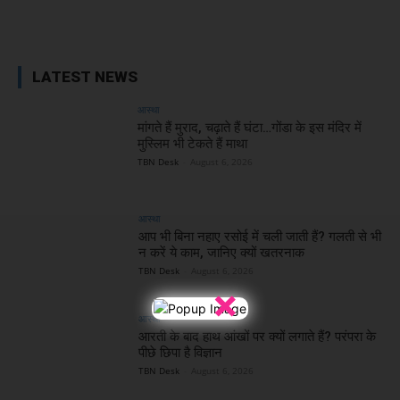
Facebook
X
WhatsApp
Linked
LATEST NEWS
आस्था
मांगते हैं मुराद, चढ़ाते हैं घंटा…गोंडा के इस मंदिर में
मुस्लिम भी टेकते हैं माथा
TBN Desk
-
August 6, 2026
आस्था
आप भी बिना नहाए रसोई में चली जाती हैं? गलती से भी
न करें ये काम, जानिए क्यों खतरनाक
TBN Desk
-
August 6, 2026
×
आस्था
आरती के बाद हाथ आंखों पर क्यों लगाते हैं? परंपरा के
पीछे छिपा है विज्ञान
TBN Desk
-
August 6, 2026