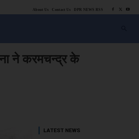
About Us
Contact Us
DPR NEWS RSS
किसानी
लाइफ स्टाइल
स्वास्थ्य
आस्था
चटोरे
ब्लॉग
अन्य
ना ने करमचन्द्र के
book
X
WhatsApp
Linkedin
LATEST NEWS