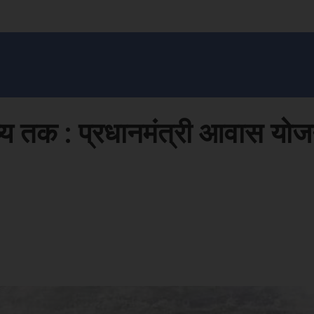
सन प्रशासन
खेल
ट्रेंडिंग
अपराध
मनोरंजन
MONEY मंत्र
बतरस
खेती 
विष्य तक : प्रधानमंत्री आवास योज
Face
Share