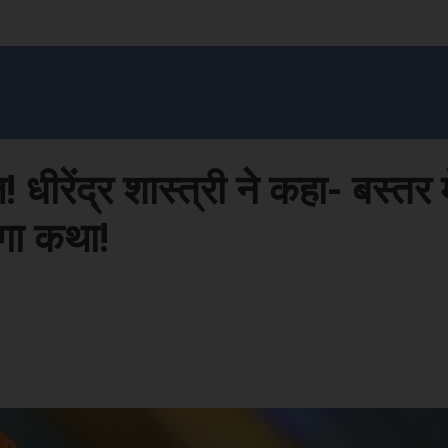
सन प्रशासन
खेल
ट्रेंडिंग
अपराध
मनोरंजन
MONEY मंत्र
बतरस
खेती 
ुल! धीरेंद्र शास्त्री ने कहा- बस्तर 
ंगा कथा!
Face
Share