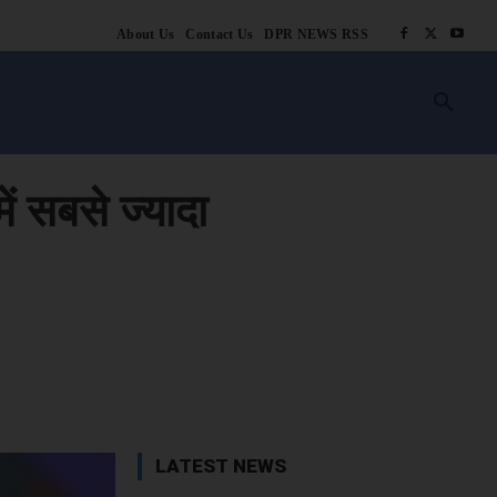
About Us
Contact Us
DPR NEWS RSS
किसानी
लाइफ स्टाइल
स्वास्थ्य
आस्था
चटोरे
ब्लॉग
अन्य
में सबसे ज्यादा
book
X
WhatsApp
Linkedin
LATEST NEWS