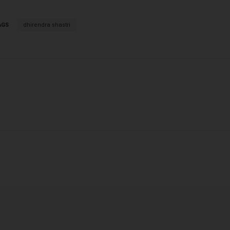
AGS
dhirendra shastri
X
WhatsApp
Linkedin