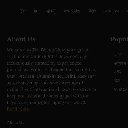
होम
देश
दुनिया
उत्तर प्रदेश
बिहार
अन्य राज्य
About Us
Popul
Welcome to The Bharat Now, your go-to
चटोरे
destination for insightful news coverage
meticulously curated by experienced
मनोरंजन
journalists. With a dedicated focus on Bihar,
ट्रेंडिंग
Uttar Pradesh, Uttarakhand, Delhi, Haryana,
खेल
as well as comprehensive coverage of
Money म
national and international news, we strive to
keep you informed and engaged with the
latest developments shaping our world.
Read More
About Us