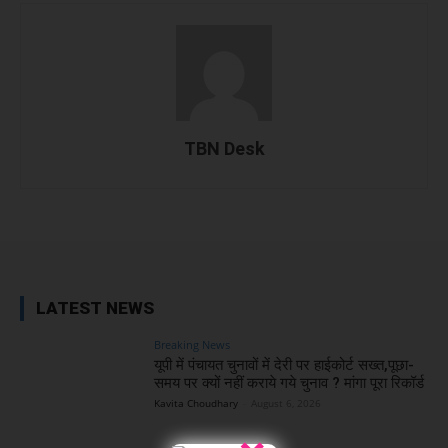
TBN Desk
Facebook
X
WhatsApp
Linked
LATEST NEWS
Breaking News
यूपी में पंचायत चुनावों में देरी पर हाईकोर्ट सख्त,पूछा-
समय पर क्यों नहीं कराये गये चुनाव ? मांगा पूरा रिकॉर्ड
Kavita Choudhary
-
August 6, 2026