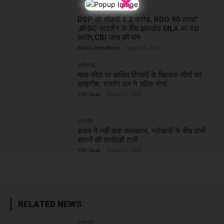
×
Breaking News
DSP की नौकरी 1.2 करोड़, BDO 90 लाख!’
JPSC प्रदर्शन के बीच झारखंड MLA का बड़ा
आरोप,CBI जांच की मांग
Kavita Choudhary
-
August 6, 2026
छत्तीसगढ़
माता सीता पर कथित टिप्पणी के खिलाफ लोगों का
आक्रोश, बजरंग दल ने खोला मोर्चा
TBN Desk
-
August 6, 2026
राजनीति
संसद में नहीं चला कामकाज, नारेबाजी के बीच दोनों
सदनों की कार्यवाही टली
TBN Desk
-
August 6, 2026
RELATED NEWS
छत्तीसगढ़