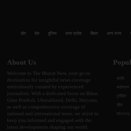
होम
देश
दुनिया
उत्तर प्रदेश
बिहार
अन्य राज्य
About Us
Popul
Welcome to The Bharat Now, your go-to
चटोरे
destination for insightful news coverage
meticulously curated by experienced
मनोरंजन
journalists. With a dedicated focus on Bihar,
ट्रेंडिंग
Uttar Pradesh, Uttarakhand, Delhi, Haryana,
खेल
as well as comprehensive coverage of
Money म
national and international news, we strive to
keep you informed and engaged with the
latest developments shaping our world.