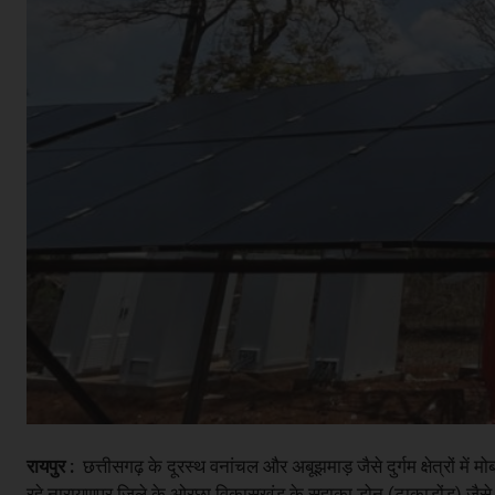
रायपुर :
छत्तीसगढ़ के दूरस्थ वनांचल और अबूझमाड़ जैसे दुर्गम क्षेत्रों में
रहे नारायणपुर जिले के ओरछा विकासखंड के सहाका डोन (टाकाडोंड) जैसे गाँ