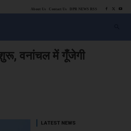
About Us
Contact Us
DPR NEWS RSS
किसानी
लाइफ स्टाइल
स्वास्थ्य
आस्था
चटोरे
ब्लॉग
अन्य
ू, वनांचल में गूँजेगी
book
X
WhatsApp
Linkedin
LATEST NEWS