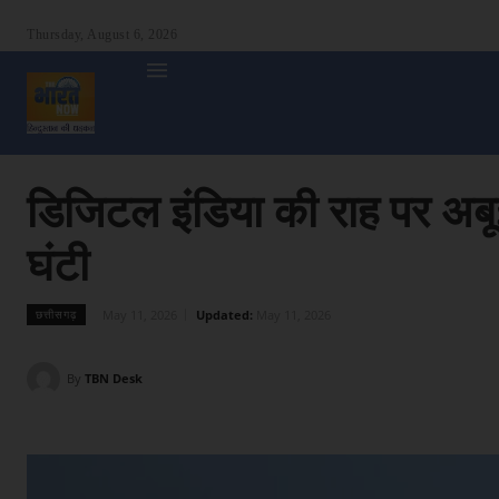
Thursday, August 6, 2026
होम
देश
दुनिया
उत्तर प्रदेश
बिहार
अन्य राज्य
शा
डिजिटल इंडिया की राह पर अबूझम
घंटी
May 11, 2026
Updated:
May 11, 2026
छत्तीसगढ़
By
TBN Desk