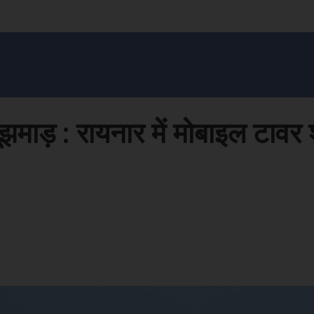
सन प्रशासन
खेल
ट्रेंडिंग
अपराध
मनोरंजन
MONEY मंत्र
बतरस
खेती 
ाड़ : रायनार में मोबाइल टावर शुर
Face
Share