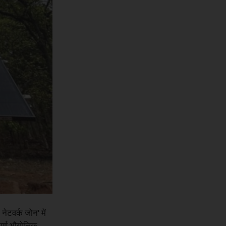
नेटवर्क जोन' में
ूर्ण भौगोलिक