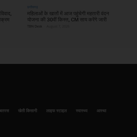
छत्तीसगढ़
 विवाद,
महिलाओं के खातों में आज पहुंचेगी महतारी वंदन
विक्रम
योजना की 30वीं किस्त, CM साय करेंगे जारी
TBN Desk
-
August 7, 2026
बतरस
खेती किसानी
लाइफ स्टाइल
स्वास्थ्य
आस्था