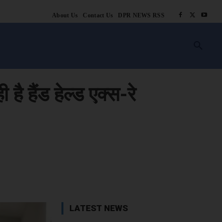
About Us
Contact Us
DPR NEWS RSS
किसानी
लाइफ स्टाइल
स्वास्थ्य
आस्था
चटोरे
ब्लॉग
अन्य
है हैंड हेल्ड एक्स-रे
book
X
WhatsApp
Linkedin
LATEST NEWS