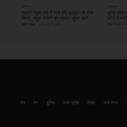
छत्तीसगढ़
छत्तीसगढ़
चलती स्कूल बस में गार्ड और ड्राइवर के बीच
भूपेश बघेल 
विवाद, बंदूक तानने का मामला पहुंचा थाने
कोर्ट में ज
TBN Desk
-
August 7, 2026
TBN Desk
-
A
होम
देश
दुनिया
उत्तर प्रदेश
बिहार
अन्य राज्य