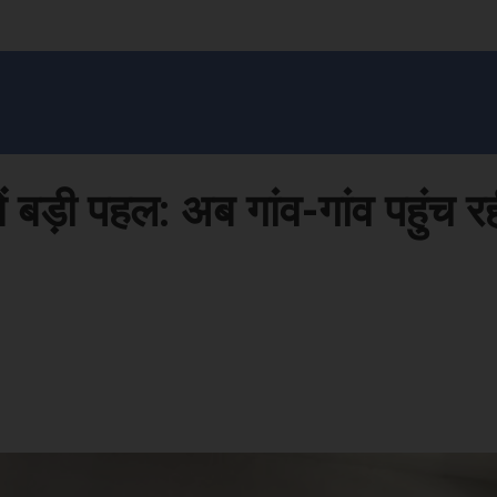
सन प्रशासन
खेल
ट्रेंडिंग
अपराध
मनोरंजन
MONEY मंत्र
बतरस
खेती 
 बड़ी पहल: अब गांव-गांव पहुंच रही 
Face
Share