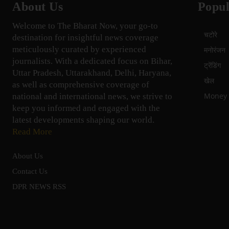
About Us
Popul
Welcome to The Bharat Now, your go-to
चटोरे
destination for insightful news coverage
meticulously curated by experienced
मनोरंजन
journalists. With a dedicated focus on Bihar,
ट्रेंडिंग
Uttar Pradesh, Uttarakhand, Delhi, Haryana,
खेल
as well as comprehensive coverage of
Money म
national and international news, we strive to
keep you informed and engaged with the
latest developments shaping our world.
Read More
About Us
Contact Us
DPR NEWS RSS