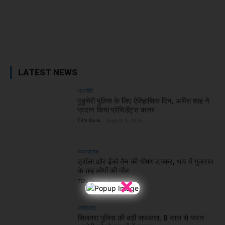
Facebook
X
WhatsApp
Linked
LATEST NEWS
राजनीति
पुडुचेरी पुलिस के लिए ऐतिहासिक दिन, अमित शाह ने
प्रदान किया प्रेसिडेंट्स कलर
TBN Desk
-
August 9, 2026
मध्य प्रदेश
ट्रॉला और ईको वैन की भीषण टक्कर, धार में गुजरात
के छह लोगों की मौत
×
TBN Desk
-
August 9, 2026
छत्तीसगढ़
सिलतरा पुलिस की बड़ी सफलता, 8 साल से फरार