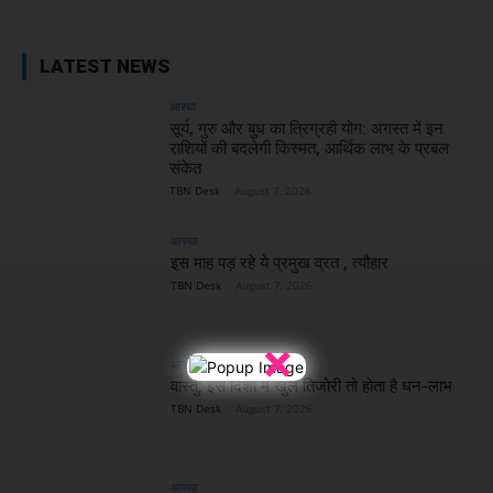
LATEST NEWS
आस्था
सूर्य, गुरु और बुध का त्रिग्रही योग: अगस्त में इन
राशियों की बदलेगी किस्मत, आर्थिक लाभ के प्रबल
संकेत
TBN Desk
-
August 7, 2026
आस्था
इस माह पड़ रहे ये प्रमुख व्रत , त्यौहार
TBN Desk
-
August 7, 2026
×
आस्था
वास्तु: इस दिशा में खुले तिजोरी तो होता है धन-लाभ
TBN Desk
-
August 7, 2026
आस्था