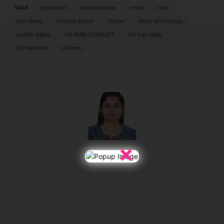
TAGS
ceasefire
donald trump
india
iran
Iran News
missile attack
Oman
Strait of Hormuz
united states
US IRAN CONFLICT
US Iran talks
US Iran War
Us-Iran
×
Seema Faizee
Facebook
X
WhatsApp
Linked