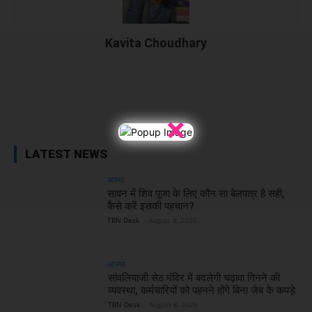
Kavita Choudhary
Facebook
X
WhatsApp
Linked
×
LATEST NEWS
आस्था
सावन में शिव पूजा के लिए कौन सा बेलपत्र है सही,
कैसे करें इसकी पहचान?
TBN Desk
-
August 8, 2026
आस्था
सांवलियाजी सेठ मंदिर में बदलेगी चढ़ावा गिनने की
व्यवस्था, कर्मचारियों को पहनने होंगे बिना जेब के कपड़े
TBN Desk
-
August 8, 2026