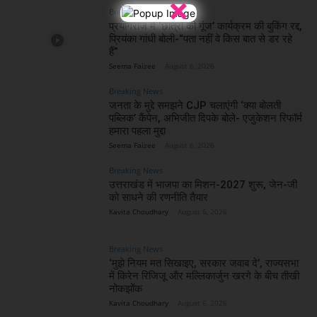
×
Breaking News
प्रयागराज में ‘छात्रों की गूंज’ कार्यक्रम की बुकिंग रद्द,
प्रियंका गांधी बोली-“पता नहीं वे किस बात से डर रहे
हैं”
Seema Faizee
-
August 6, 2026
Breaking News
जनता के मुद्दे समझने CJP चलाएंगी ‘क्या बोलती
पब्लिक’ कैंपेन, अभिजीत दिपके बोले- एजुकेशन रिफॉर्म
हमारा पहला मुद्दा
Seema Faizee
-
August 6, 2026
Breaking News
उत्तराखंड में भाजपा का मिशन-2027 शुरू, जेन-जी
को साधने की रणनीति तैयार
Kavita Choudhary
-
August 6, 2026
Breaking News
‘मुझे नियम मत सिखाइए, सरकार जवाब दे’, राज्यसभा
में किरेन रिजिजू और मल्लिकार्जुन खरगे के बीच तीखी
नोकझोंक
Kavita Choudhary
-
August 6, 2026