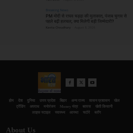
Breaking News
PM मोदी से राघव चड्ढा की मुलाकात, पंजाब चुनाव से
पहले बढ़ी हलचल; क्या मिलेगी बड़ी जिम्मेदारी?
Kavita Choudhary
-
August 8, 2026
होम
देश
दुनिया
उत्तर प्रदेश
बिहार
अन्य राज्य
शासन प्रशासन
खेल
ट्रेंडिंग
अपराध
मनोरंजन
Money मंत्र
बतरस
खेती किसानी
लाइफ स्टाइल
स्वास्थ्य
आस्था
चटोरे
ब्लॉग
About Us