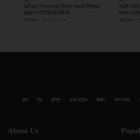
वर्षों बाद रिनपास को मिलेगा स्थायी निदेशक,
गवाही देकर
सरकार ने निकाली वैकेंसी
मारकर हत्या
TBN Desk
-
August 8, 2026
TBN Desk
-
A
होम
देश
दुनिया
उत्तर प्रदेश
बिहार
अन्य राज्य
About Us
Popul