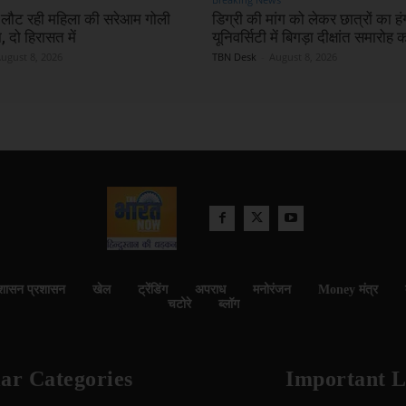
 लौट रही महिला की सरेआम गोली
डिग्री की मांग को लेकर छात्रों का ह
, दो हिरासत में
यूनिवर्सिटी में बिगड़ा दीक्षांत समारोह
ugust 8, 2026
TBN Desk
-
August 8, 2026
शासन प्रशासन
खेल
ट्रेंडिंग
अपराध
मनोरंजन
Money मंत्र
चटोरे
ब्लॉग
ar Categories
Important L