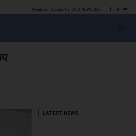
About Us
Contact Us
DPR NEWS RSS
किसानी
लाइफ स्टाइल
स्वास्थ्य
आस्था
चटोरे
ब्लॉग
अन्य
ंप
book
X
WhatsApp
Linkedin
LATEST NEWS