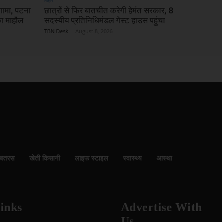
ंगामा, पटना
छात्रों से फिर बातचीत करेगी हेमंत सरकार, 8
 का माहौल
सदस्यीय प्रतिनिधिमंडल गेस्ट हाउस पहुंचा
TBN Desk
-
August 8, 2026
बतरस
खेती किसानी
लाइफ स्टाइल
स्वास्थ्य
आस्था
inks
Advertise With
Us