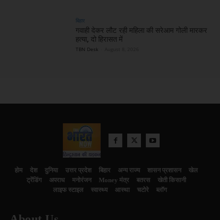
बिहार
गवाही देकर लौट रही महिला की सरेआम गोली मारकर
हत्या, दो हिरासत में
TBN Desk
-
August 8, 2026
होम
देश
दुनिया
उत्तर प्रदेश
बिहार
अन्य राज्य
शासन प्रशासन
खेल
ट्रेंडिंग
अपराध
मनोरंजन
Money मंत्र
बतरस
खेती किसानी
लाइफ स्टाइल
स्वास्थ्य
आस्था
चटोरे
ब्लॉग
About Us