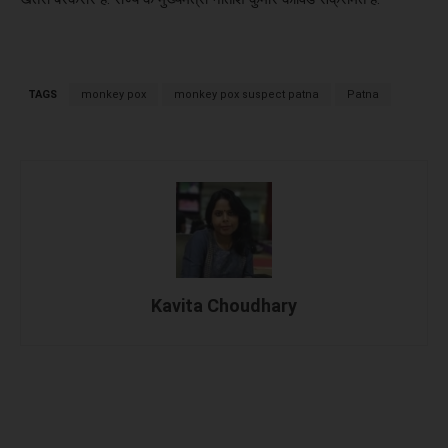
TAGS
monkey pox
monkey pox suspect patna
Patna
Kavita Choudhary
Facebook
X
WhatsApp
Linked