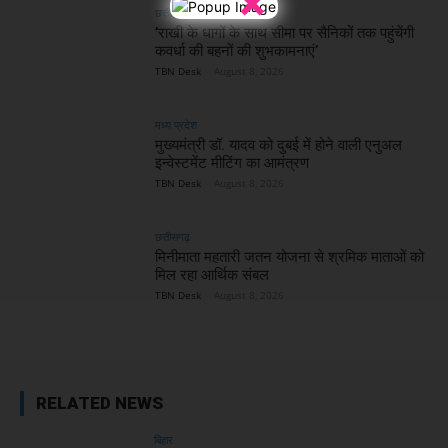
×
छत्तीसगढ़
’राखी के धागों के साथ सीमा पर सैनिकों तक पहुंचेंगी
कवर्धा की बहनों की शुभकामनाएं’
TBN Desk
-
August 8, 2026
मध्य प्रदेश
मुख्यमंत्री डॉ. यादव को दुबई में होने वाली एनुअल
इन्वेस्टमेंट मीटिंग का आमंत्रण
TBN Desk
-
August 8, 2026
छत्तीसगढ़
मिनीमाता महतारी जतन योजना से श्रमिक माताओं को
मिल रहा आर्थिक संबल
TBN Desk
-
August 8, 2026
RELATED NEWS
बिहार