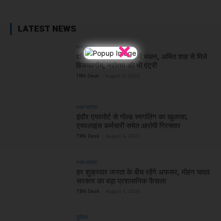
LATEST NEWS
×
मध्य प्रदेश
दतिया हार के बाद दिल्ली में मंथन, अमित शाह से मिले
विजयवर्गीय, नरोत्तम की भी एंट्री
TBN Desk
-
August 6, 2026
मध्य प्रदेश
इंदौर एयरपोर्ट से गोल्ड स्मगलिंग का खुलासा,
एयरलाइंस कर्मचारी समेत आरोपी गिरफ्तार
TBN Desk
-
August 6, 2026
मध्य प्रदेश
हर शुक्रवार जनता के बीच रहेंगे अफसर, मोहन यादव
सरकार का बड़ा प्रशासनिक फैसला
TBN Desk
-
August 6, 2026
दुनिया