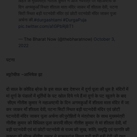
बिहार के मुख्यमंत्री नीतीश कुमार ने आज नवरात्र पर महाअष्टमी के
दिन अगमकुआँ स्थित शीतला माता मंदिर जाकर माँ शीतला देवी, पटना
सिटी स्थित बड़ी पटनदेवी मंदिर एवं छोटी पटनदेवी मंदिर जाकर पूजा
अर्चना की.
#durgashtami
#DurgaPuja
pic.twitter.com/a1GPbRj8T1
— The Bharat Now (@thebharatnow)
October 3,
2022
पटना
ब्यूरोचीफ –आभिषेक झा
दो साल के कोविड ब्रेक के इस साल बाद देशभर में दुर्गा पूजा की धूम है. मंदिरों में
मां दुर्गा के पंडालों में मूर्तियों के पट खोल दिये गये हैं.मां दुर्गा के पट खुलने के बाद
सीएम नीतीश कुमार ने महाअष्टमी के दिन अगमकुआँ में शीतला माता मंदिर में जा
कर जाकर माँ शीतला देवी, पटना सिटी स्थित बड़ी पटनदेवी मंदिर एवं छोटी
पटनदेवी मंदिर जाकर पूजा अर्चना की.पुरोहितों ने मंत्रोचार के साथ मुख्यमंत्री
नीतीश कुमार को विधिवत पूजा करायी.सीएम नीतीश कुमार ने मां शीतला देवी, मॉ
बड़ी पटनदेवी एवं मां छोटी पटनदेवी से राज्य की सुख, शांति, समृद्धि एवं प्रगति की
कामना की.सीएम नीतीश कुमार ने मारूफगंज स्थित श्री श्री बड़ी देवी जी तथा