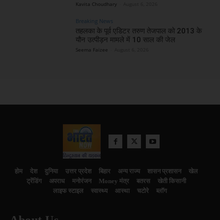
Kavita Choudhary
-
August 6, 2026
Breaking News
तहलका के पूर्व एडिटर तरुण तेजपाल को 2013 के
यौन उत्पीड़न मामले में 10 साल की जेल
Seema Faizee
-
August 6, 2026
होम
देश
दुनिया
उत्तर प्रदेश
बिहार
अन्य राज्य
शासन प्रशासन
खेल
ट्रेंडिंग
अपराध
मनोरंजन
Money मंत्र
बतरस
खेती किसानी
लाइफ स्टाइल
स्वास्थ्य
आस्था
चटोरे
ब्लॉग