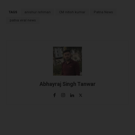
TAGS
anishur rehman
CM nitish kumar
Patna News
patna viral news
Abhayraj Singh Tanwar
Facebook
X
WhatsApp
Linked