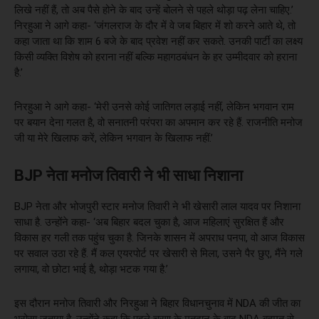
लिखे नहीं हैं, तो अब पैसे होने के बाद उन्हें बोलने से पहले थोड़ा पढ़ लेना चाहिए.’
निरहुआ ने आगे कहा- ‘जंगलराज के दौर में वे जब बिहार में शो करने आते थे, तो
कहा जाता था कि शाम 6 बजे के बाद प्रवेश नहीं कर सकते. उनकी पार्टी का लक्ष्य
किसी व्यक्ति विशेष को हराना नहीं बल्कि महागठबंधन के हर उम्मीदवार को हराना
है.’
निरहुआ ने आगे कहा- ‘मेरी उनसे कोई जातिगत लड़ाई नहीं, लेकिन भगवान राम
पर बयान देना गलत है, वो सनातनी परंपरा का अपमान कर रहे हैं. राजनीति मनोज
जी या मेरे खिलाफ करें, लेकिन भगवान के खिलाफ नहीं.’
BJP नेता मनोज तिवारी ने भी साधा निशाना
BJP नेता और भोजपुरी स्टार मनोज तिवारी ने भी खेसारी लाल यादव पर निशाना
साधा है. उन्होंने कहा- ‘अब बिहार बदल चुका है, आज महिलाएं सुरक्षित हैं और
विकास हर गली तक पहुंच चुका है. जिनके शासन में अपराध पनपा, वो आज विकास
पर सवाल उठा रहे हैं. मैं कल एयरपोर्ट पर खेसारी से मिला, उसने पैर छुए, मैंने गले
लगाया, वो छोटा भाई है, थोड़ा भटक गया है.’
इस दौरान मनोज तिवारी और निरहुआ ने बिहार विधानचुनाव में NDA की जीत का
भरोसा जताया है. उन्होंने कहा कि पहले चरण के मतदान के बाद NDA बहुमत से