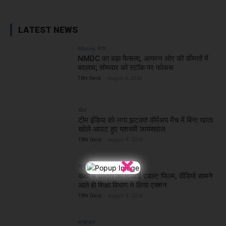
LATEST NEWS
Money मंत्र
NMDC का बड़ा फैसला, आयरन ओर की कीमतों में
बदलाव; सोमवार को स्टॉक पर फोकस
TBN Desk
-
August 8, 2026
खेल
टीम इंडिया को लगा झटका! वॉर्मअप मैच में बिना खाता
खोले आउट हुए यशस्वी जायसवाल
TBN Desk
-
August 8, 2026
×
मध्य प्रदेश
कक्षा में छात्रों को दिखाई एडल्ट फिल्म, वीडियो सामने
आते ही शिक्षा विभाग ने लिया एक्शन
TBN Desk
-
August 8, 2026
मनोरंजन