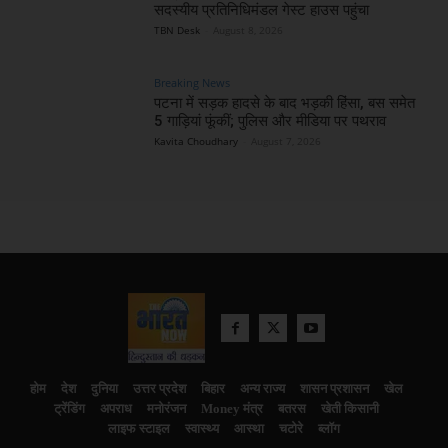
सदस्यीय प्रतिनिधिमंडल गेस्ट हाउस पहुंचा
TBN Desk
-
August 8, 2026
Breaking News
पटना में सड़क हादसे के बाद भड़की हिंसा, बस समेत
5 गाड़ियां फूंकीं; पुलिस और मीडिया पर पथराव
Kavita Choudhary
-
August 7, 2026
होम
देश
दुनिया
उत्तर प्रदेश
बिहार
अन्य राज्य
शासन प्रशासन
खेल
ट्रेंडिंग
अपराध
मनोरंजन
Money मंत्र
बतरस
खेती किसानी
लाइफ स्टाइल
स्वास्थ्य
आस्था
चटोरे
ब्लॉग