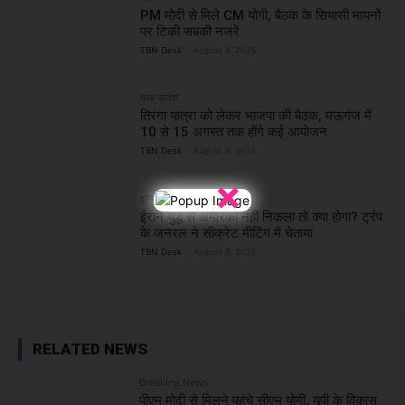
PM मोदी से मिले CM योगी, बैठक के सियासी मायनों
पर टिकी सबकी नजरें
TBN Desk
-
August 8, 2026
मध्य प्रदेश
तिरंगा यात्रा को लेकर भाजपा की बैठक, मऊगंज में
10 से 15 अगस्त तक होंगे कई आयोजन
TBN Desk
-
August 8, 2026
×
दुनिया
ईरान युद्ध से अमेरिका नहीं निकला तो क्या होगा? ट्रंप
के जनरल ने सीक्रेट मीटिंग में चेताया
TBN Desk
-
August 8, 2026
RELATED NEWS
Breaking News
पीएम मोदी से मिलने पहुंचे सीएम योगी, यूपी के विकास