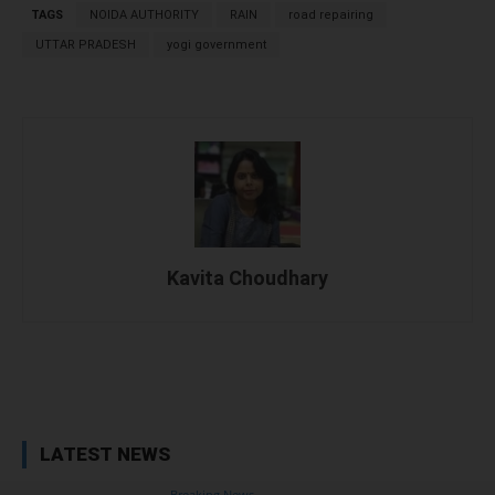
TAGS
NOIDA AUTHORITY
RAIN
road repairing
UTTAR PRADESH
yogi government
Kavita Choudhary
Facebook
X
WhatsApp
Linked
LATEST NEWS
Breaking News