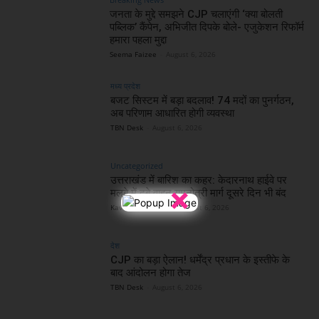
जनता के मुद्दे समझने CJP चलाएंगी ‘क्या बोलती
पब्लिक’ कैंपेन, अभिजीत दिपके बोले- एजुकेशन रिफॉर्म
हमारा पहला मुद्दा
Seema Faizee
-
August 6, 2026
मध्य प्रदेश
बजट सिस्टम में बड़ा बदलाव! 74 मदों का पुनर्गठन,
अब परिणाम आधारित होगी व्यवस्था
TBN Desk
-
August 6, 2026
Uncategorized
उत्तराखंड में बारिश का कहर: केदारनाथ हाईवे पर
×
मलबे में दबे वाहन,यमुनोत्री मार्ग दूसरे दिन भी बंद
Kavita Choudhary
-
August 6, 2026
देश
CJP का बड़ा ऐलान! धर्मेंद्र प्रधान के इस्तीफे के
बाद आंदोलन होगा तेज
TBN Desk
-
August 6, 2026