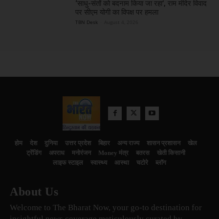
‘साधु-संतों को बदनाम किया जा रहा’, राम मंदिर विवाद
पर सीएम योगी का विपक्ष पर हमला
TBN Desk
-
August 4, 2026
होम
देश
दुनिया
उत्तर प्रदेश
बिहार
अन्य राज्य
शासन प्रशासन
खेल
ट्रेंडिंग
अपराध
मनोरंजन
Money मंत्र
बतरस
खेती किसानी
लाइफ स्टाइल
स्वास्थ्य
आस्था
चटोरे
ब्लॉग
About Us
Welcome to The Bharat Now, your go-to destination for
insightful news coverage meticulously curated by