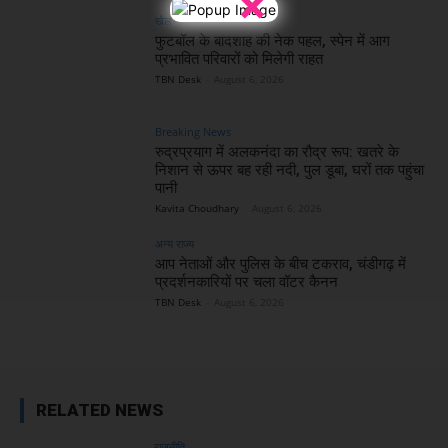
×
खेल
फुटबॉल के बादशाह की नेक पहल, स्पेन में आग
प्रभावित परिवारों को मिलेगी राहत
TBN Desk
-
August 6, 2026
Breaking News
रुद्रप्रयाग में अलकनंदा का रौद्र रूप: खतरे के
निशान से ऊपर बह रही नदी, पुल डूबा, घरों तक पहुंचा
पानी
Kavita Choudhary
-
August 6, 2026
अन्य राज्य
आप नेताओं और पुलिस के बीच टकराव, चंडीगढ़ में
प्रदर्शनकारियों पर चला वॉटर कैनन
TBN Desk
-
August 6, 2026
RELATED NEWS
राजनीति