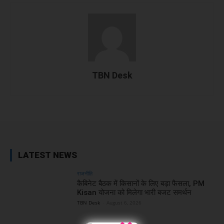
TBN Desk
Facebook
X
WhatsApp
Linked
LATEST NEWS
राजनीति
कैबिनेट बैठक में किसानों के लिए बड़ा फैसला, PM
Kisan योजना को मिलेगा भारी बजट समर्थन
TBN Desk
-
August 6, 2026